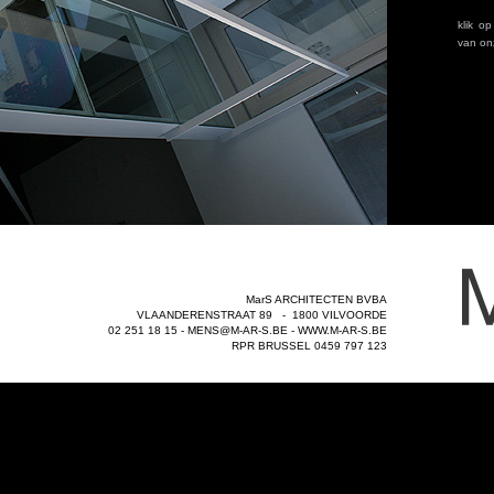
MarS ARCHITECTEN BVBA
VLAANDERENSTRAAT 89 - 1800 VILVOORDE
02 251 18 15 -
MENS@M-AR-S.BE
-
WWW.M-AR-S.BE
RPR BRUSSEL 0459 797 123