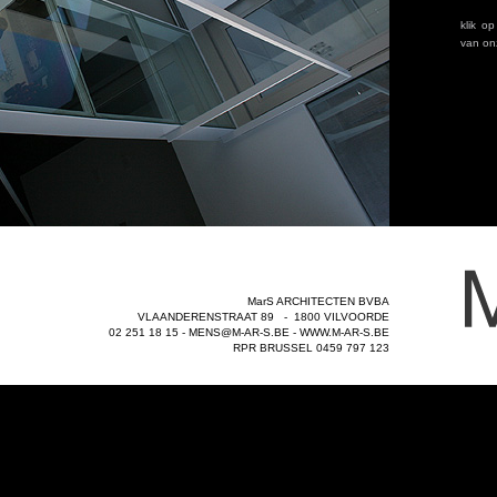
MarS ARCHITECTEN BVBA
VLAANDERENSTRAAT 89 - 1800 VILVOORDE
02 251 18 15 -
MENS@M-AR-S.BE
-
WWW.M-AR-S.BE
RPR BRUSSEL 0459 797 123