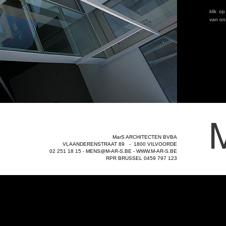
MarS ARCHITECTEN BVBA
VLAANDERENSTRAAT 89 - 1800 VILVOORDE
02 251 18 15 -
MENS@M-AR-S.BE
-
WWW.M-AR-S.BE
RPR BRUSSEL 0459 797 123