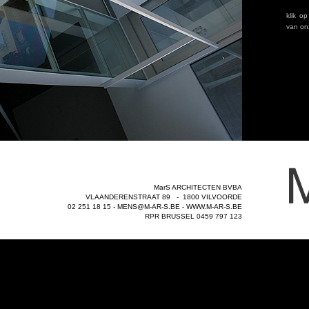
MarS ARCHITECTEN BVBA
VLAANDERENSTRAAT 89 - 1800 VILVOORDE
02 251 18 15 -
MENS@M-AR-S.BE
-
WWW.M-AR-S.BE
RPR BRUSSEL 0459 797 123